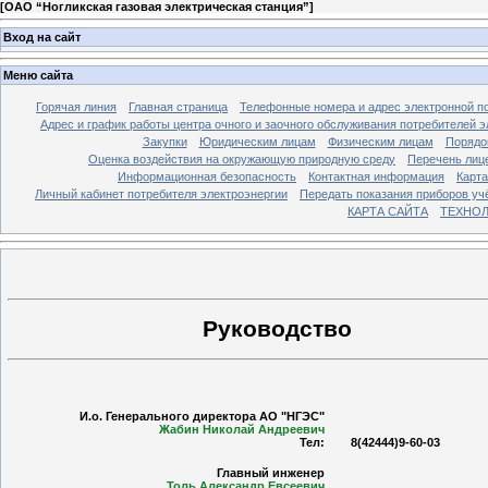
[
ОАО “Ногликская газовая электрическая станция”
]
Вход на сайт
Меню сайта
Горячая линия
Главная страница
Телефонные номера и адрес электронной по
Адрес и график работы центра очного и заочного обслуживания потребителей 
Закупки
Юридическим лицам
Физическим лицам
Порядо
Оценка воздействия на окружающую природную среду
Перечень лиц
Информационная безопасность
Контактная информация
Карта
Личный кабинет потребителя электроэнергии
Передать показания приборов уч
КАРТА САЙТА
ТЕХНО
Руководство
И.о. Генерального директора АО "НГЭС"
Жабин Николай Андреевич
Тел:
8(42444)9-60-03
Главный инженер
Толь Александр Евсеевич