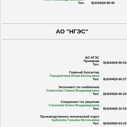
Тел:
8(42444)9-60-90
АО "НГЭС"
АО НГЭС
Приемная
8(42444)9-60-54
Тел:
Главный бухгалтер
Городничева Юлия Евгеньевна
Тел:
8(42444)9-60-27
Экономист по снабжению
Симонова Галина Владимировна
Тел:
8(42444)9-60-24
Специалист по закупкам
Соколова Елена Владимировна
Тел:
8(42444)9-10-53
Производственно-технический отдел
Арбузова Татьяна Евгеньевна
Тел:
8(42444)9-63-23