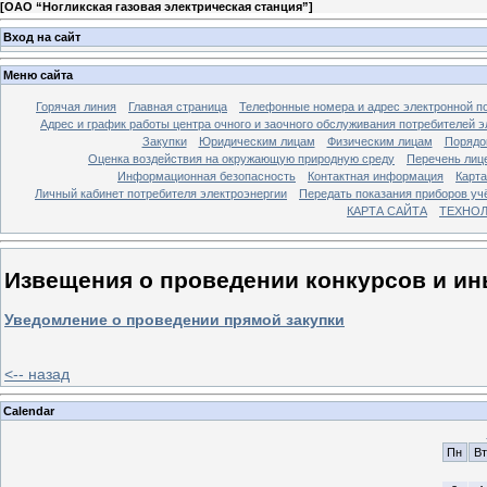
[
ОАО “Ногликская газовая электрическая станция”
]
Вход на сайт
Меню сайта
Горячая линия
Главная страница
Телефонные номера и адрес электронной по
Адрес и график работы центра очного и заочного обслуживания потребителей 
Закупки
Юридическим лицам
Физическим лицам
Порядо
Оценка воздействия на окружающую природную среду
Перечень лиц
Информационная безопасность
Контактная информация
Карта
Личный кабинет потребителя электроэнергии
Передать показания приборов уч
КАРТА САЙТА
ТЕХНО
Извещения о проведении конкурсов и ин
Уведомление о проведении прямой закупки
<-- назад
Calendar
Пн
Вт